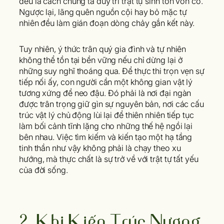
đều là cách chúng ta duy trì trật tự sinh tồn vốn có.
Ngược lại, lãng quên nguồn cội hay bỏ mặc tự
nhiên đều làm gián đoạn dòng chảy gắn kết này.
Tuy nhiên, ý thức trân quý gia đình và tự nhiên
không thể tồn tại bền vững nếu chỉ dừng lại ở
những suy nghĩ thoáng qua. Để thực thi trọn vẹn sự
tiếp nối ấy, con người cần một không gian vật lý
tương xứng để neo đậu. Đó phải là nơi đại ngàn
được trân trọng giữ gìn sự nguyên bản, nơi các cấu
trúc vật lý chủ động lùi lại để thiên nhiên tiếp tục
làm bối cảnh tĩnh lặng cho những thế hệ ngồi lại
bên nhau. Việc tìm kiếm và kiến tạo một hạ tầng
tinh thần như vậy không phải là chạy theo xu
hướng, mà thực chất là sự trở về với trật tự tất yếu
của đời sống.
2. Khi Kiến Trúc Nương