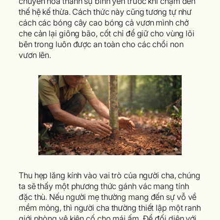
chuyển hóa thành sự bình yên trước khi chạm đến
thế hệ kế thừa. Cách thức này cũng tương tự như
cách các bóng cây cao bóng cả vươn mình chở
che cản lại giông bão, cốt chỉ để giữ cho vùng lõi
bên trong luôn được an toàn cho các chồi non
vươn lên.
Thu hẹp lăng kính vào vai trò của người cha, chúng
ta sẽ thấy một phương thức gánh vác mang tính
đặc thù. Nếu người mẹ thường mang đến sự vỗ về
mềm mỏng, thì người cha thường thiết lập một ranh
giới phòng vệ kiên cố cho mái ấm. Để đối diện với