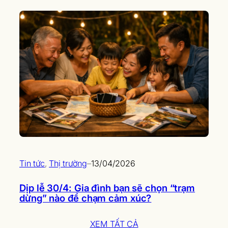
Tin tức
, 
Thị trường
–
13/04/2026
Dịp lễ 30/4: Gia đình bạn sẽ chọn “trạm
dừng” nào để chạm cảm xúc?
XEM TẤT CẢ