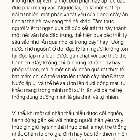
không nên bị xem là một bổn phận hay áp lực đạo
đức phải mang vác. Ngược lại, nó là một sự tiếp
nối tự nhiên, một phản xạ tất yếu của dòng chảy ân
tình từ thế hệ này sang thế hệ khác. Tâm thức
người Việt từ ngàn xưa đã đúc kết trật tự này thành
một nét văn hóa đặc trưng, thể hiện qua các triết lý
sâu sắc như “Ăn quả nhớ kẻ trồng cây” hay “Uống
nước nhớ nguồn”. Ở đó, đạo lý làm người không tồn
tại độc lập mà luôn được gắn chặt với các thực thể
tự nhiên. Đây không chỉ là những lời răn dạy hay
phép ví von, mà là một chuỗi nhân quả rất thực tế:
hạt mầm chỉ có thể vươn lên thành cây nhờ Đất và
Nước ấp ủ; và thế hệ sau lớn lên dưới bóng mát, tự
khắc mang trong mình một sự tri ân với cả hai hệ
thống dung dưỡng mình là gia đình và tự nhiên.
Vì thế, khi một cá nhân thấu hiểu được cội nguồn,
hành động gắn kết với những người thân yêu và ý
thức gìn giữ hệ sinh thái thực chất là một thể thống
nhất. Chăm lo cho gia đình hay bảo tồn thiên nhiên