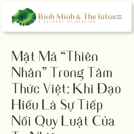
Skip
to
content
Mật Mã “Thiên –
Nhân” Trong Tâm
Thức Việt: Khi Đạo
Hiếu Là Sự Tiếp
Nối Quy Luật Của