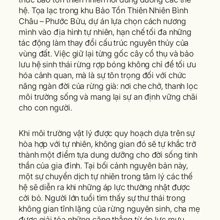
hệ.
Tọa lạc trong khu Bảo Tồn Thiên Nhiên Bình
Châu – Phước Bửu, dự án lựa chọn cách nương
mình vào địa hình tự nhiên, hạn chế tối đa những
tác động làm thay đổi cấu trúc nguyên thủy của
vùng đất. Việc giữ lại từng gốc cây cổ thụ và bảo
lưu hệ sinh thái rừng rợp bóng không chỉ để tối ưu
hóa cảnh quan, mà là sự tôn trọng đối với chức
năng ngàn đời của rừng già: nơi che chở, thanh lọc
môi trường sống và mang lại sự an định vững chãi
cho con người.
Khi môi trường vật lý được quy hoạch dựa trên sự
hòa hợp với tự nhiên, không gian đó sẽ tự khắc trở
thành một điểm tựa dung dưỡng cho đời sống tinh
thần của gia đình. Tại bối cảnh nguyên bản này,
một sự chuyển dịch tự nhiên trong tâm lý các thế
hệ sẽ diễn ra khi những áp lực thường nhật được
cởi bỏ. Người lớn tuổi tìm thấy sự thư thái trong
không gian tĩnh lặng của rừng nguyên sinh, cha mẹ
được giải tỏa những căng thẳng từ áp lực mưu