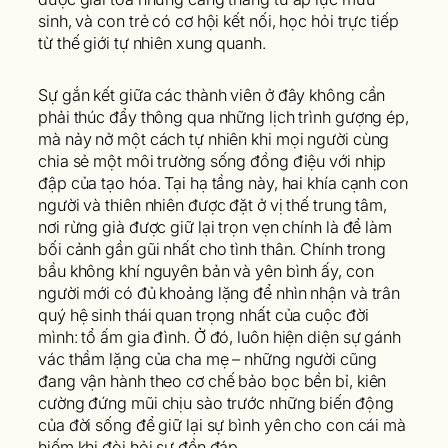
sinh, và con trẻ có cơ hội kết nối, học hỏi trực tiếp
từ thế giới tự nhiên xung quanh.
Sự gắn kết giữa các thành viên ở đây không cần
phải thúc đẩy thông qua những lịch trình gượng ép,
mà nảy nở một cách tự nhiên khi mọi người cùng
chia sẻ một môi trường sống đồng điệu với nhịp
đập của tạo hóa. Tại hạ tầng này, hai khía cạnh con
người và thiên nhiên được đặt ở vị thế trung tâm,
nơi rừng già được giữ lại trọn vẹn chính là để làm
bối cảnh gần gũi nhất cho tình thân. Chính trong
bầu không khí nguyên bản và yên bình ấy, con
người mới có đủ khoảng lặng để nhìn nhận và trân
quý hệ sinh thái quan trọng nhất của cuộc đời
mình: tổ ấm gia đình. Ở đó, luôn hiện diện sự gánh
vác thầm lặng của cha mẹ – những người cũng
đang vận hành theo cơ chế bảo bọc bền bỉ, kiên
cường đứng mũi chịu sào trước những biến động
của đời sống để giữ lại sự bình yên cho con cái mà
hiếm khi đòi hỏi sự đền đáp.