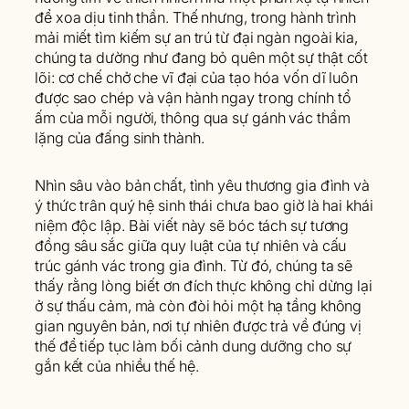
để xoa dịu tinh thần. Thế nhưng, trong hành trình
mải miết tìm kiếm sự an trú từ đại ngàn ngoài kia,
chúng ta dường như đang bỏ quên một sự thật cốt
lõi: cơ chế chở che vĩ đại của tạo hóa vốn dĩ luôn
được sao chép và vận hành ngay trong chính tổ
ấm của mỗi người, thông qua sự gánh vác thầm
lặng của đấng sinh thành.
Nhìn sâu vào bản chất, tình yêu thương gia đình và
ý thức trân quý hệ sinh thái chưa bao giờ là hai khái
niệm độc lập. Bài viết này sẽ bóc tách sự tương
đồng sâu sắc giữa quy luật của tự nhiên và cấu
trúc gánh vác trong gia đình. Từ đó, chúng ta sẽ
thấy rằng lòng biết ơn đích thực không chỉ dừng lại
ở sự thấu cảm, mà còn đòi hỏi một hạ tầng không
gian nguyên bản, nơi tự nhiên được trả về đúng vị
thế để tiếp tục làm bối cảnh dung dưỡng cho sự
gắn kết của nhiều thế hệ.