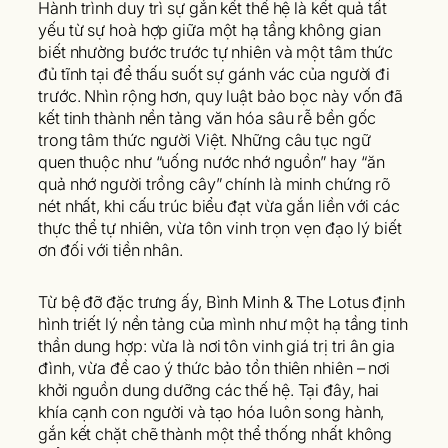
Hành trình duy trì sự gắn kết thế hệ là kết quả tất
yếu từ sự hoà hợp giữa một hạ tầng không gian
biết nhường bước trước tự nhiên và một tâm thức
đủ tĩnh tại để thấu suốt sự gánh vác của người đi
trước. Nhìn rộng hơn, quy luật bảo bọc này vốn đã
kết tinh thành nền tảng văn hóa sâu rễ bền gốc
trong tâm thức người Việt. Những câu tục ngữ
quen thuộc như “uống nước nhớ nguồn” hay “ăn
quả nhớ người trồng cây” chính là minh chứng rõ
nét nhất, khi cấu trúc biểu đạt vừa gắn liền với các
thực thể tự nhiên, vừa tôn vinh trọn vẹn đạo lý biết
ơn đối với tiền nhân.
Từ bệ đỡ đặc trưng ấy, Bình Minh & The Lotus định
hình triết lý nền tảng của mình như một hạ tầng tinh
thần dung hợp: vừa là nơi tôn vinh giá trị tri ân gia
đình, vừa đề cao ý thức bảo tồn thiên nhiên – nơi
khởi nguồn dung dưỡng các thế hệ. Tại đây, hai
khía cạnh con người và tạo hóa luôn song hành,
gắn kết chặt chẽ thành một thể thống nhất không