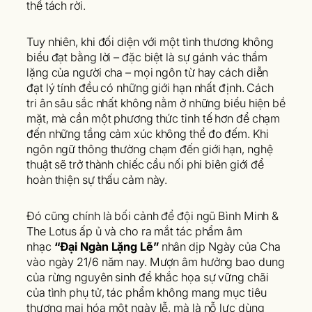
thể tách rời.
Tuy nhiên, khi đối diện với một tình thương không
biểu đạt bằng lời – đặc biệt là sự gánh vác thầm
lặng của người cha – mọi ngôn từ hay cách diễn
đạt lý tính đều có những giới hạn nhất định. Cách
tri ân sâu sắc nhất không nằm ở những biểu hiện bề
mặt, mà cần một phương thức tinh tế hơn để chạm
đến những tầng cảm xúc không thể đo đếm. Khi
ngôn ngữ thông thường chạm đến giới hạn, nghệ
thuật sẽ trở thành chiếc cầu nối phi biên giới để
hoàn thiện sự thấu cảm này.
Đó cũng chính là bối cảnh để đội ngũ Bình Minh &
The Lotus ấp ủ và cho ra mắt tác phẩm âm
nhạc
“Đại Ngàn Lặng Lẽ”
nhân dịp Ngày của Cha
vào ngày 21/6 năm nay. Mượn âm hưởng bao dung
của rừng nguyên sinh để khắc họa sự vững chãi
của tình phụ tử, tác phẩm không mang mục tiêu
thương mại hóa một ngày lễ, mà là nỗ lực dùng