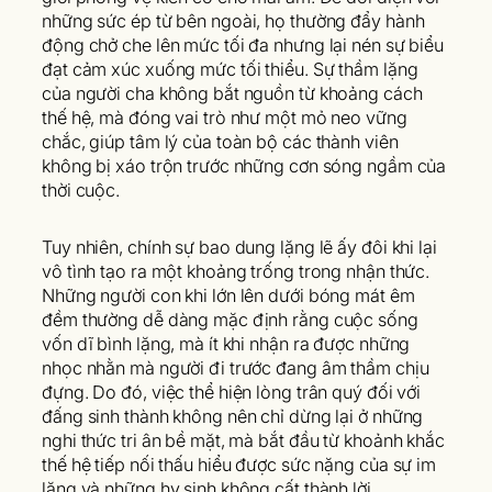
những sức ép từ bên ngoài, họ thường đẩy hành
động chở che lên mức tối đa nhưng lại nén sự biểu
đạt cảm xúc xuống mức tối thiểu. Sự thầm lặng
của người cha không bắt nguồn từ khoảng cách
thế hệ, mà đóng vai trò như một mỏ neo vững
chắc, giúp tâm lý của toàn bộ các thành viên
không bị xáo trộn trước những cơn sóng ngầm của
thời cuộc.
Tuy nhiên, chính sự bao dung lặng lẽ ấy đôi khi lại
vô tình tạo ra một khoảng trống trong nhận thức.
Những người con khi lớn lên dưới bóng mát êm
đềm thường dễ dàng mặc định rằng cuộc sống
vốn dĩ bình lặng, mà ít khi nhận ra được những
nhọc nhằn mà người đi trước đang âm thầm chịu
đựng. Do đó, việc thể hiện lòng trân quý đối với
đấng sinh thành không nên chỉ dừng lại ở những
nghi thức tri ân bề mặt, mà bắt đầu từ khoảnh khắc
thế hệ tiếp nối thấu hiểu được sức nặng của sự im
lặng và những hy sinh không cất thành lời.