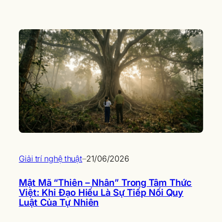
Giải trí nghệ thuật
–
21/06/2026
Mật Mã “Thiên – Nhân” Trong Tâm Thức
Việt: Khi Đạo Hiếu Là Sự Tiếp Nối Quy
Luật Của Tự Nhiên