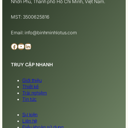
Nhơn Phú, Thành phố Hồ Chí Minh, Việt Nam.
MST: 3500625816
Email: info@binhminhlotus.com
Facebook
YouTube
LinkedIn
TRUY CẬP NHANH
Giới thiệu
Thiết kế
Trải nghiệm
Tin tức
Sự kiện
Liên hệ
Điều khoản sử dụng